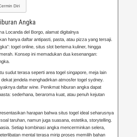
ermin Diri
Hiburan Angka
ma Locanda del Borgo, alamat digitalnya
an hanya daftar antipasti, pasta, atau pizza yang tersaji.
ka”: togel online, situs slot bertema kuliner, hingga
ur merah. Konsep ini memadukan dua kesenangan:
ngka.
u sudut terasa seperti area togel singapore, meja lain
 dekat jendela menghadirkan atmosfer togel sydney.
ayaknya daftar wine. Penikmat hiburan angka dapat
 pasta: sederhana, beraroma kuat, atau penuh kejutan
epresentasikan harapan bahwa situs togel ideal seharusnya
l taruhan, namun juga suasana, estetika, storytelling.
hasia. Setiap kombinasi angka mencerminkan selera,
keterlibatan mental terasa mirip proses memilih bahan