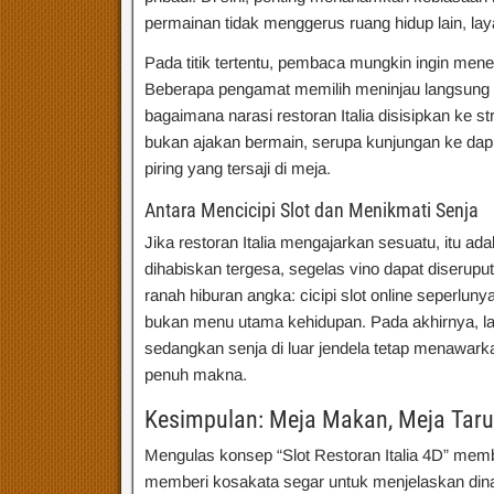
permainan tidak menggerus ruang hidup lain, l
Pada titik tertentu, pembaca mungkin ingin menel
Beberapa pengamat memilih meninjau langsung k
bagaimana narasi restoran Italia disisipkan ke str
bukan ajakan bermain, serupa kunjungan ke dapu
piring yang tersaji di meja.
Antara Mencicipi Slot dan Menikmati Senja
Jika restoran Italia mengajarkan sesuatu, itu ada
dihabiskan tergesa, segelas vino dapat diseruput
ranah hiburan angka: cicipi slot online seperlun
bukan menu utama kehidupan. Pada akhirnya, laya
sedangkan senja di luar jendela tetap menawarka
penuh makna.
Kesimpulan: Meja Makan, Meja Taruh
Mengulas konsep “Slot Restoran Italia 4D” memb
memberi kosakata segar untuk menjelaskan dina