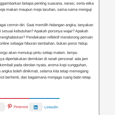
ambarkan betapa penting suasana, narasi, serta etika
 meja makan maupun meja taruhan, sama-sama menguji
ai cermin diri. Saat memilih hidangan angka, tanyakan
i sesuai kebutuhan? Apakah porsinya wajar? Apakah
enghabiskan? Pendekatan reflektif mendorong pemain
 online sebagai hiburan tambahan, bukan poros hidup.
l Borgo akan menutup pintu setiap malam, lampu
alnya diperlakukan demikian di ranah personal: ada jam
p kembali pada obrolan nyata, aroma kopi sungguhan,
 angka boleh dinikmati, selama kita tetap memegang
sti berhenti, dan bagaimana menjaga ruang batin tetap
Pinterest
LinkedIn