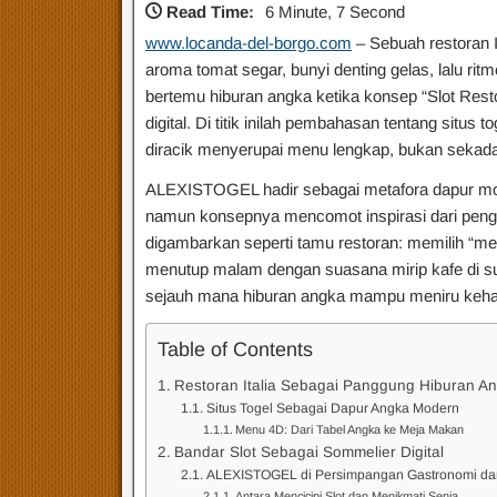
Read Time:
6 Minute, 7 Second
www.locanda-del-borgo.com
– Sebuah restoran Ita
aroma tomat segar, bunyi denting gelas, lalu ritme
bertemu hiburan angka ketika konsep “Slot Resto
digital. Di titik inilah pembahasan tentang situ
diracik menyerupai menu lengkap, bukan sekadar
ALEXISTOGEL hadir sebagai metafora dapur mo
namun konsepnya mencomot inspirasi dari pengala
digambarkan seperti tamu restoran: memilih “menu
menutup malam dengan suasana mirip kafe di s
sejauh mana hiburan angka mampu meniru keh
Table of Contents
Restoran Italia Sebagai Panggung Hiburan A
Situs Togel Sebagai Dapur Angka Modern
Menu 4D: Dari Tabel Angka ke Meja Makan
Bandar Slot Sebagai Sommelier Digital
ALEXISTOGEL di Persimpangan Gastronomi da
Antara Mencicipi Slot dan Menikmati Senja