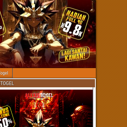
Togel
STOGEL