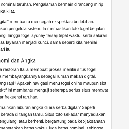
 nominal taruhan. Pengalaman bermain dirancang mirip
a kilat.
igital” membantu mencegah ekspektasi berlebihan.
an pengelola sistem. Ia memastikan toto togel berjalan
ong, hingga togel sydney tersaji tepat waktu, serta saluran
tas layanan menjadi kunci, sama seperti kita menilai
i itu.
nomi dan Angka
storan Italia membuat proses menilai situs togel
ng, kita membayangkannya sebagai rumah makan digital.
ng rapi? Apakah navigasi menu togel online maupun slot
tif ini membantu menguji seberapa serius situs merawat
 frekuensi taruhan.
inkan hiburan angka di era serba digital? Seperti
ap berada di tangan tamu. Situs toto sekadar menyediakan
gulang, atau berhenti, bergantung pada kebijaksanaan
 menetapkan batas waktu, juga batas nominal, sehingga