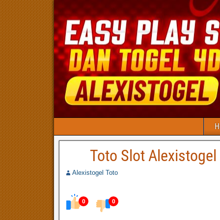
H
Toto Slot Alexistogel
Alexistogel Toto
0
0