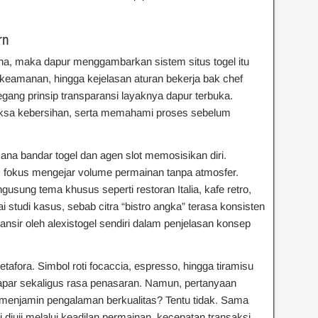
rn
a, maka dapur menggambarkan sistem situs togel itu
a, keamanan, hingga kejelasan aturan bekerja bak chef
egang prinsip transparansi layaknya dapur terbuka.
riksa kebersihan, serta memahami proses sebelum
ana bandar togel dan agen slot memosisikan diri.
i, fokus mengejar volume permainan tanpa atmosfer.
usung tema khusus seperti restoran Italia, kafe retro,
agai studi kasus, sebab citra “bistro angka” terasa konsisten
ansir oleh alexistogel sendiri dalam penjelasan konsep
tafora. Simbol roti focaccia, espresso, hingga tiramisu
lapar sekaligus rasa penasaran. Namun, pertanyaan
menjamin pengalaman berkualitas? Tentu tidak. Sama
ti diuji melalui keadilan permainan, kecepatan transaksi,