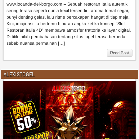
www.locanda-del-borgo.com – Sebuah restoran Italia autentik
sering terasa seperti dunia kecil tersendiri: aroma tomat segar,
bunyi denting gelas, lalu ritme percakapan hangat di tiap meja.
Kini, imajinasi itu bertemu hiburan angka ketika konsep “Slot
Restoran Italia 4D” membawa atmosfer trattoria ke layar digital.
Di titik inilah pembahasan tentang situs togel terasa berbeda,
sebab nuansa permainan […]
Read Post
ALEXISTOGEL