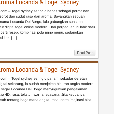
 Aroma Locanda & Togel Sydney
.com – Togel sydney sering dibahas sebagai permainan
sorot dari sudut rasa dan aroma. Bayangkan sebuah
 bernama Locanda Del Borgo, lalu gabungkan suasana
 digital togel online modern. Dari perpaduan ini lahir satu
eperti resep, kombinasi pola mirip menu, sedangkan
i koki […]
Read Post
 Aroma Locanda & Togel Sydney
com – Togel sydney sering dipahami sekadar deretan
digital sekarang, ia sudah menjelma hiburan angka modern.
sta segar Locanda Del Borgo menyuguhkan pengalaman
alia 4D: rasa, tekstur, warna, suasana. Jika keduanya
sah tentang bagaimana angka, rasa, serta imajinasi bisa